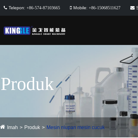
Telepon:
Mobile:
+86-574-87103665
+86-15068511627
Produk
Imah
Produk
Mesin niupan mesin cucuk