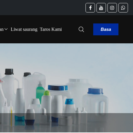
Basa
an
Liwat saurang
Taros Kami