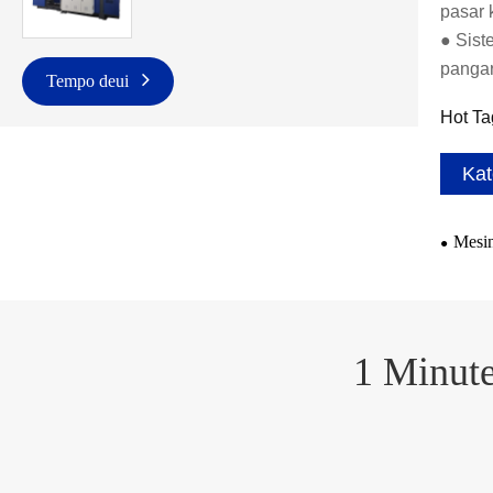
pasar 
● Sist
pangar
Tempo deui
Hot Ta
Kat
Mesin
1 Minute