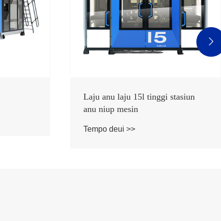

Laju anu laju 15l tinggi stasiun
anu niup mesin
Tempo deui >>