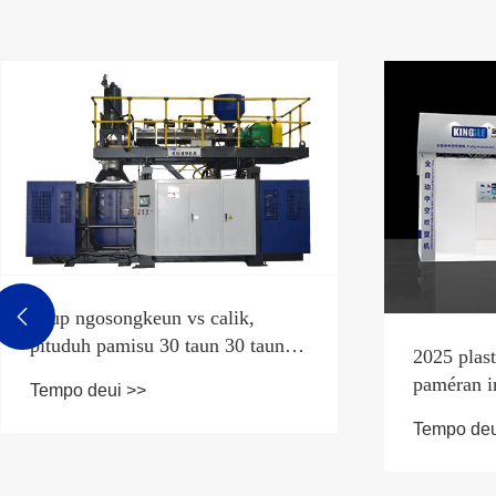
Niup ngosongkeun vs calik,

pituduh pamisu 30 taun 30 taun
2025 plast
pikeun milih téknologi anu pas
paméran in
Tempo deui >>
Tempo deu