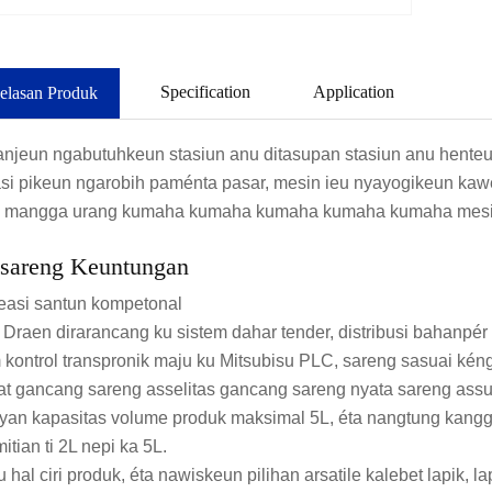
Specification
Application
elasan Produk
njeun ngabutuhkeun stasiun anu ditasupan stasiun anu henteu
si pikeun ngarobih paménta pasar, mesin ieu nyayogikeun ka
 mangga urang kumaha kumaha kumaha kumaha kumaha mesin i
 sareng Keuntungan
asi santun kompetonal
Draen dirarancang ku sistem dahar tender, distribusi bahanpér 
 kontrol transpronik maju ku Mitsubisu PLC, sareng sasuai k
at gancang sareng asselitas gancang sareng nyata sareng ass
yan kapasitas volume produk maksimal 5L, éta nangtung kanggo
itian ti 2L nepi ka 5L.
u hal ciri produk, éta nawiskeun pilihan arsatile kalebet lapik, l