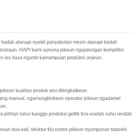
 kadali atanapi nyetél panyabutan mesin atanapi kedah
werasaan. HAPI kami ayeuna pikeun ngajalungan kompléks
eu tiasa ngantir kamampuan produksi anjeun.
pikeun kualitas produk anu ditingkatkeun.
énging manual, ngamungkinkeun operator pikeun ngadamel
uan.
 pilihan luhur kanggo produksi gettik tina wadah suhu rendah
apisan dua kali, struktur tilu rustos pikeun nyumponan tatanén