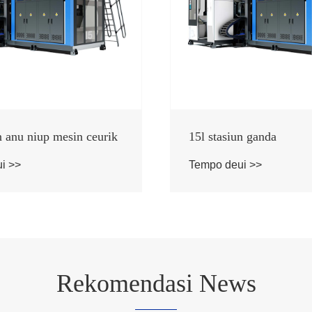
n anu niup mesin ceurik
15l stasiun ganda
i >>
Tempo deui >>
Rekomendasi News