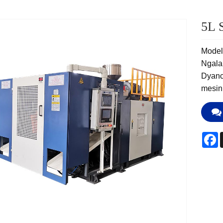
5L 
Mode
Ngalam
Dyanca
mesin
F