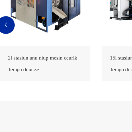

2l stasiun anu niup mesin ceurik
15l stasiu
Tempo deui >>
Tempo deu