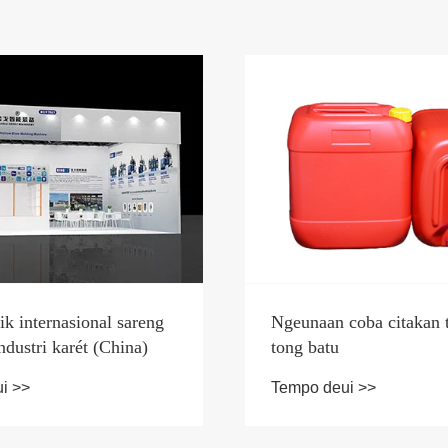
ik internasional sareng
Ngeunaan coba citakan 
dustri karét (China)
tong batu
i >>
Tempo deui >>