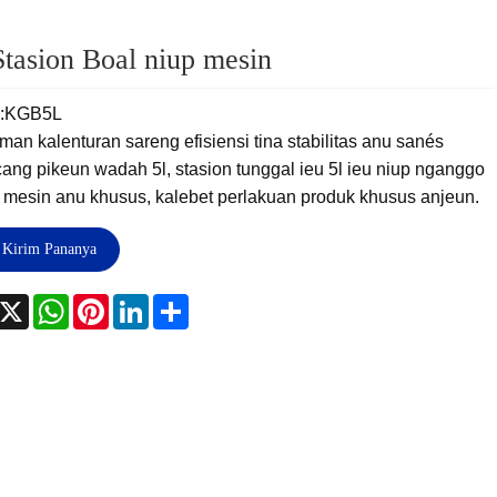
Stasion Boal niup mesin
l:KGB5L
an kalenturan sareng efisiensi tina stabilitas anu sanés
ng pikeun wadah 5l, stasion tunggal ieu 5l ieu niup nganggo
 mesin anu khusus, kalebet perlakuan produk khusus anjeun.
Kirim Pananya
acebook
X
WhatsApp
Pinterest
LinkedIn
Share