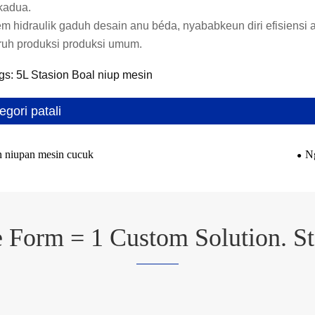
kadua.
em hidraulik gaduh desain anu béda, nyababkeun diri efisiensi
uh produksi produksi umum.
gs: 5L Stasion Boal niup mesin
egori patali
 niupan mesin cucuk
N
 Form = 1 Custom Solution. St