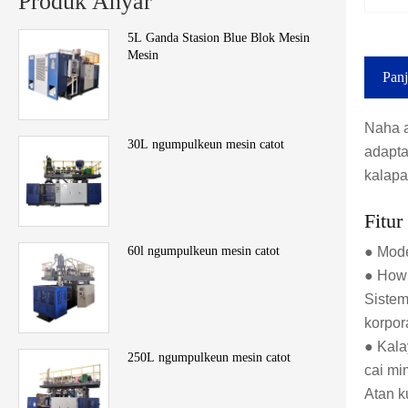
Produk Anyar
5L Ganda Stasion Blue Blok Mesin
Mesin
Panj
Naha a
30L ngumpulkeun mesin catot
adapta
kalapa
Fitur
● Mode
60l ngumpulkeun mesin catot
● How 
Sistem
korpor
● Kala
250L ngumpulkeun mesin catot
cai mim
Atan k